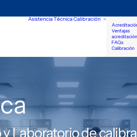
Asistencia Técnica
Calibración
Acreditaci
Ventaja
acreditació
FAQs 
Calibración
ica
 y Laboratorio de calibr