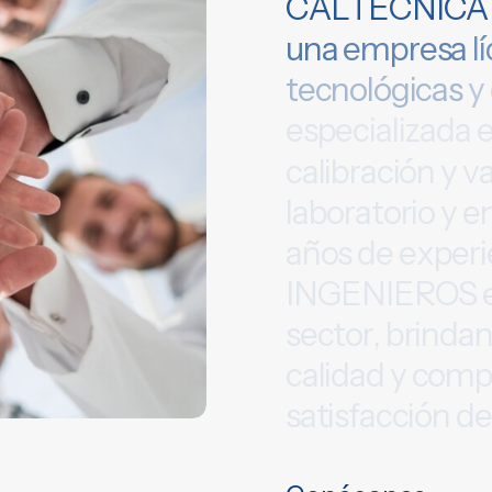
C
A
L
T
E
C
N
I
C
A
u
n
a
e
m
p
r
e
s
a
l
í
t
e
c
n
o
l
ó
g
i
c
a
s
y
e
s
p
e
c
i
a
l
i
z
a
d
a
c
a
l
i
b
r
a
c
i
ó
n
y
v
l
a
b
o
r
a
t
o
r
i
o
y
e
a
ñ
o
s
d
e
e
x
p
e
r
i
I
N
G
E
N
I
E
R
O
S
s
e
c
t
o
r
,
b
r
i
n
d
a
c
a
l
i
d
a
d
y
c
o
m
s
a
t
i
s
f
a
c
c
i
ó
n
d
e