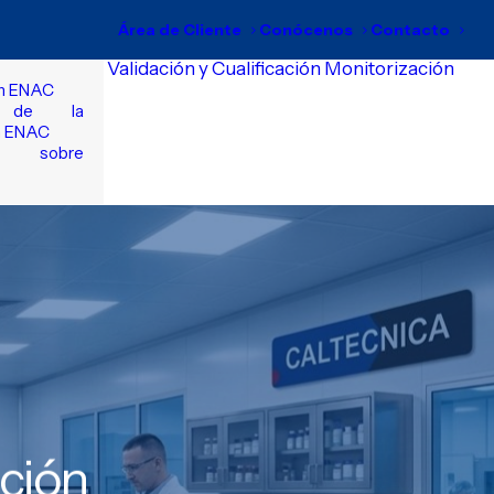
Área de Cliente
Conócenos
Contacto
Validación y Cualificación
Monitorización
ón ENAC
s de la
n ENAC
sobre
ación