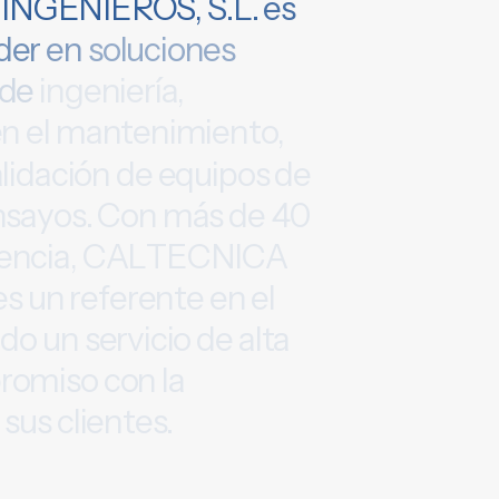
I
N
G
E
N
I
E
R
O
S
,
S
.
L
.
e
s
d
e
r
e
n
s
o
l
u
c
i
o
n
e
s
d
e
i
n
g
e
n
i
e
r
í
a
,
e
n
e
l
m
a
n
t
e
n
i
m
i
e
n
t
o
,
a
l
i
d
a
c
i
ó
n
d
e
e
q
u
i
p
o
s
d
e
n
s
a
y
o
s
.
C
o
n
m
á
s
d
e
4
0
e
n
c
i
a
,
C
A
L
T
E
C
N
I
C
A
e
s
u
n
r
e
f
e
r
e
n
t
e
e
n
e
l
n
d
o
u
n
s
e
r
v
i
c
i
o
d
e
a
l
t
a
p
r
o
m
i
s
o
c
o
n
l
a
s
u
s
c
l
i
e
n
t
e
s
.